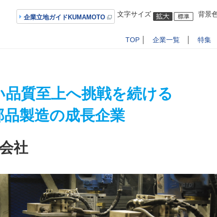
文字サイズ
背景
企業立地ガイドKUMAMOTO
TOP
│
企業一覧
│
特集
い品質至上へ挑戦を続ける
部品製造の成長企業
会社