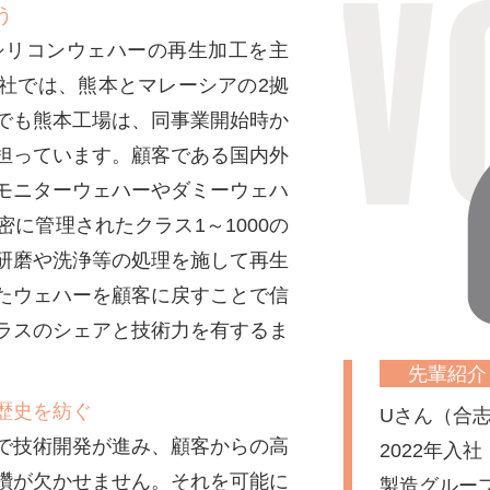
う
らシリコンウェハーの再生加工を主
社では、熊本とマレーシアの2拠
でも熊本工場は、同事業開始時か
担っています。顧客である国内外
モニターウェハーやダミーウェハ
に管理されたクラス1～1000の
研磨や洗浄等の処理を施して再生
たウェハーを顧客に戻すことで信
ラスのシェアと技術力を有するま
先輩紹介
歴史を紡ぐ
Uさん（合
で技術開発が進み、顧客からの高
2022年入社
鑽が欠かせません。それを可能に
製造グルー