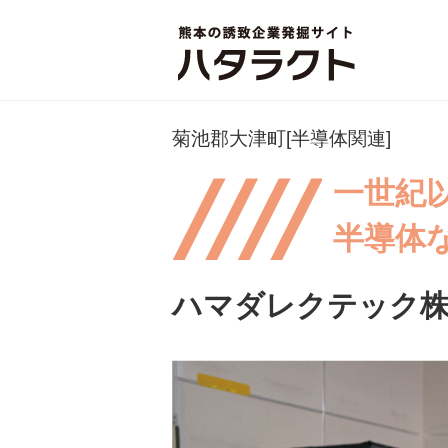
菊池郡大津町[半導体関連]
一世紀
半導体
ハマダレクテック株