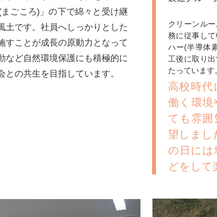
(まごころ)」の下で綿々と受け継
クリーンルー
風土です。社員へしっかりとした
務に従事して
施すことが成長の原動力となって
ハー(半導体
動など自然環境保護にも積極的に
工後に取り出
たっています
会との共生を目指しています。
高校時代
働く環境
ても雰囲
望しまし
の日には
どをして