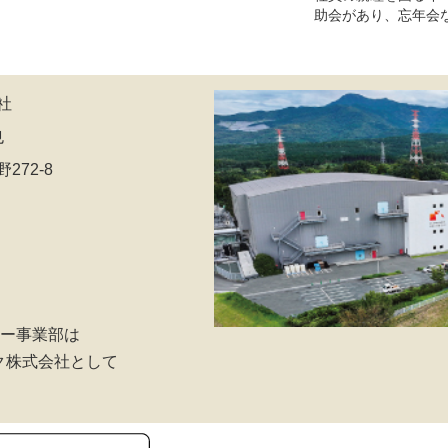
助会があり、忘年会
社
也
72-8
ー事業部は
ック株式会社として