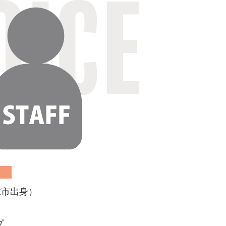
志市出身）
プ