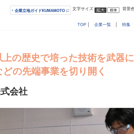
文字サイズ
背景
企業立地ガイドKUMAMOTO
TOP
│
企業一覧
│
特集
以上の歴史で培った技術を武器
などの先端事業を切り開く
式会社