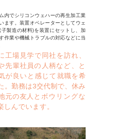
ム内でシリコンウェハーの再生加工業
います。装置オペレーターとしてウェ
素子製造の材料)を装置にセットし、加
す作業や機械トラブルの対応などに当
。
に工場見学で同社を訪れ、
や先輩社員の人柄など、と
気が良いと感じて就職を希
た。勤務は3交代制で、休み
地元の友人とボウリングな
楽しんでいます。