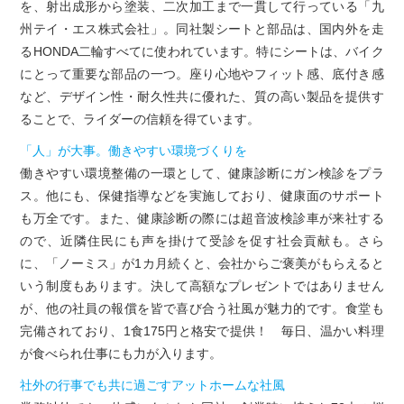
を、射出成形から塗装、二次加工まで一貫して行っている「九
州テイ・エス株式会社」。同社製シートと部品は、国内外を走
るHONDA二輪すべてに使われています。特にシートは、バイク
にとって重要な部品の一つ。座り心地やフィット感、底付き感
など、デザイン性・耐久性共に優れた、質の高い製品を提供す
ることで、ライダーの信頼を得ています。
「人」が大事。働きやすい環境づくりを
働きやすい環境整備の一環として、健康診断にガン検診をプラ
ス。他にも、保健指導などを実施しており、健康面のサポート
も万全です。また、健康診断の際には超音波検診車が来社する
ので、近隣住民にも声を掛けて受診を促す社会貢献も。さら
に、「ノーミス」が1カ月続くと、会社からご褒美がもらえると
いう制度もあります。決して高額なプレゼントではありません
が、他の社員の報償を皆で喜び合う社風が魅力的です。食堂も
完備されており、1食175円と格安で提供！ 毎日、温かい料理
が食べられ仕事にも力が入ります。
社外の行事でも共に過ごすアットホームな社風