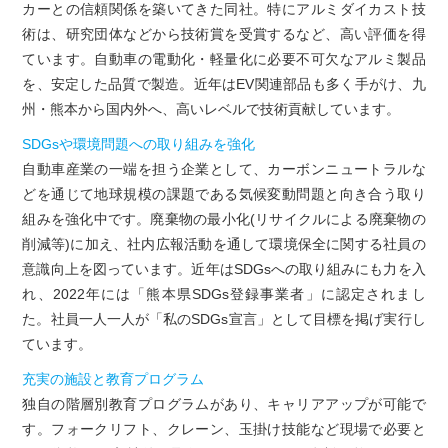
カーとの信頼関係を築いてきた同社。特にアルミダイカスト技
術は、研究団体などから技術賞を受賞するなど、高い評価を得
ています。自動車の電動化・軽量化に必要不可欠なアルミ製品
を、安定した品質で製造。近年はEV関連部品も多く手がけ、九
州・熊本から国内外へ、高いレベルで技術貢献しています。
SDGsや環境問題への取り組みを強化
自動車産業の一端を担う企業として、カーボンニュートラルな
どを通じて地球規模の課題である気候変動問題と向き合う取り
組みを強化中です。廃棄物の最小化(リサイクルによる廃棄物の
削減等)に加え、社内広報活動を通して環境保全に関する社員の
意識向上を図っています。近年はSDGsへの取り組みにも力を入
れ、2022年には「熊本県SDGs登録事業者」に認定されまし
た。社員一人一人が「私のSDGs宣言」として目標を掲げ実行し
ています。
充実の施設と教育プログラム
独自の階層別教育プログラムがあり、キャリアアップが可能で
す。フォークリフト、クレーン、玉掛け技能など現場で必要と