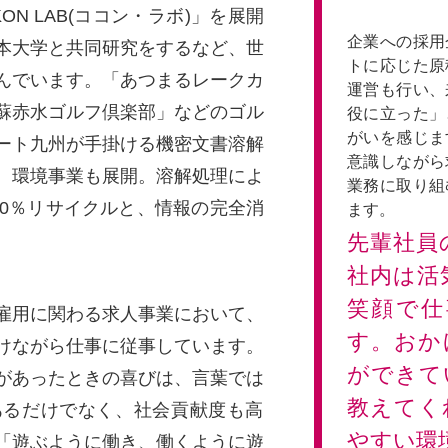
N LAB(ココン・ラボ)」を展開
企業への採用
本大学と共同研究をするなど、世
トに応じた
んでいます。「あつまるレークカ
運営も行い、
蘇赤水ゴルフ倶楽部」などのゴル
役に立った」
がいを感し
ート九州が手掛ける機密文書溶解
意識しながら
、環境事業も展開。溶解処理によ
業務に取り組
00％リサイクルと、情報の完全消
ます。
先輩社員
社内は活
笑顔で
雇用に関わる求人事業において、
す。おか
けながら仕事に従事しています。
ができて
゙あったときの喜びは、言葉では
教えてく
あるだけでなく、社会貢献度も高
やすい環
「遊ぶように働き、働くように遊