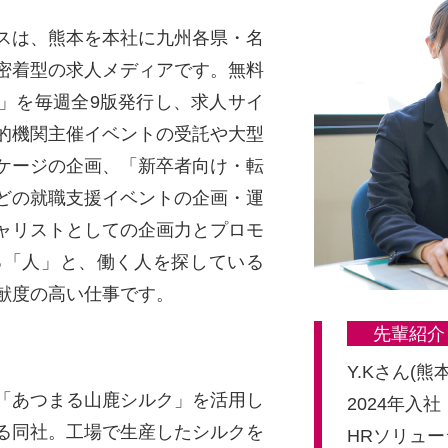
゙スは、熊本を本社に九州各県・名
密着型の求人メディアです。無料
」を毎週全9版発行し、求人サイ
公的機関主催イベントの受託や大型
ケージの企画、「新卒者向け・転
どの就職支援イベントの企画・運
ャリストとしての企画力とプロモ
る「人」と、働く人を探している
献度の高い仕事です。
先輩紹介
、
Y.Kさん(熊
「あつまる山鹿シルク」を活用し
2024年入社
ている同社。工場で生産したシルクを
HRソリュ