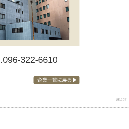
.
096-322-6610
（ID:205）