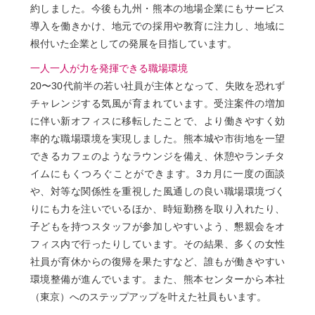
約しました。今後も九州・熊本の地場企業にもサービス
導入を働きかけ、地元での採用や教育に注力し、地域に
根付いた企業としての発展を目指しています。
一人一人が力を発揮できる職場環境
20〜30代前半の若い社員が主体となって、失敗を恐れず
チャレンジする気風が育まれています。受注案件の増加
に伴い新オフィスに移転したことで、より働きやすく効
率的な職場環境を実現しました。熊本城や市街地を一望
できるカフェのようなラウンジを備え、休憩やランチタ
イムにもくつろぐことができます。3カ月に一度の面談
や、対等な関係性を重視した風通しの良い職場環境づく
りにも力を注いでいるほか、時短勤務を取り入れたり、
子どもを持つスタッフが参加しやすいよう、懇親会をオ
フィス内で行ったりしています。その結果、多くの女性
社員が育休からの復帰を果たすなど、誰もが働きやすい
環境整備が進んでいます。また、熊本センターから本社
（東京）へのステップアップを叶えた社員もいます。