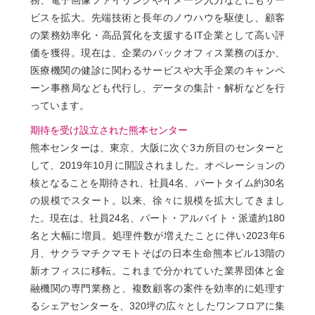
務、電子画像ファイリングやイメージ入力などにもサー
ビスを拡大。先端技術と長年のノウハウを駆使し、顧客
の業務効率化・高品質化を支援するIT企業として高い評
価を獲得。現在は、企業のバックオフィス業務のほか、
医療機関の健診に関わるサービスや大手企業のキャンペ
ーン事務局なども代行し、データの集計・解析などを行
っています。
期待を受け設立された熊本センター
熊本センターは、東京、大阪に次ぐ3カ所目のセンターと
して、2019年10月に開設されました。オペレーションの
核となることを期待され、社員4名、パートタイム約30名
の規模でスタート。以来、徐々に規模を拡大してきまし
た。現在は、社員24名、パート・アルバイト・派遣約180
名と大幅に増員。処理件数が増えたことに伴い2023年6
月、サクラマチクマモトそばの日本生命熊本ビル13階の
新オフィスに移転。これまで分かれていた業界団体と金
融機関の専門業務と、複数顧客の案件を効率的に処理す
るシェアセンターを、320坪の広々としたワンフロアに集