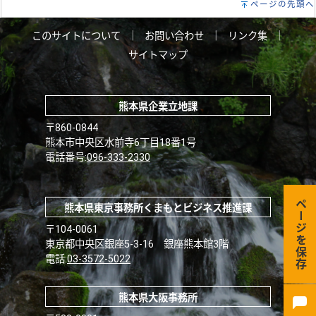
ページの先頭へ
このサイトについて
｜
お問い合わせ
｜
リンク集
｜
サイトマップ
熊本県企業立地課
〒860-0844
熊本市中央区水前寺6丁目18番1号
電話番号:
096-333-2330
ページを保存
熊本県東京事務所くまもとビジネス推進課
〒104-0061
東京都中央区銀座5-3-16 銀座熊本館3階
電話:
03-3572-5022
熊本県大阪事務所