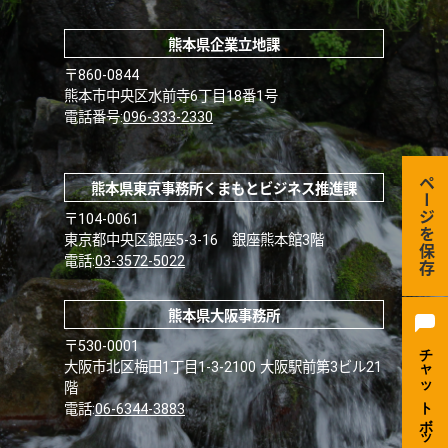
熊本県企業立地課
〒860-0844
熊本市中央区水前寺6丁目18番1号
電話番号:
096-333-2330
ページを保存
熊本県東京事務所くまもとビジネス推進課
〒104-0061
東京都中央区銀座5-3-16 銀座熊本館3階
電話:
03-3572-5022
熊本県大阪事務所
〒530-0001
大阪市北区梅田1丁目1-3-2100 大阪駅前第3ビル21
階
電話:
06-6344-3883