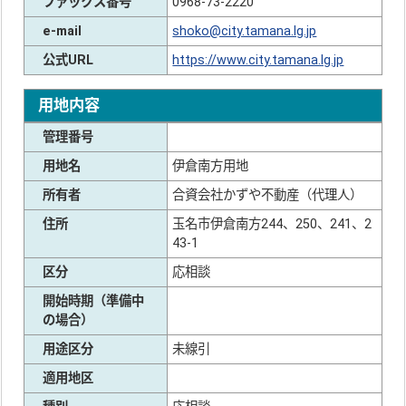
ファックス番号
0968-73-2220
e-mail
shoko@city.tamana.lg.jp
公式URL
https://www.city.tamana.lg.jp
用地内容
管理番号
用地名
伊倉南方用地
所有者
合資会社かずや不動産（代理人）
住所
玉名市伊倉南方244、250、241、2
43-1
区分
応相談
開始時期（準備中
の場合）
用途区分
未線引
適用地区