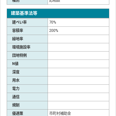
種別
応相談
建築基準法等
建ぺい率
70%
容積率
200%
緑地率
環境施設率
団地特例
N値
深度
用水
電力
通信
規制
優遇策
市町村補助金