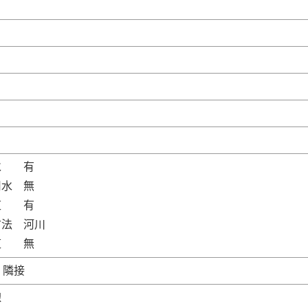
水 有
用水 無
道 有
方法 河川
道 無
：隣接
線