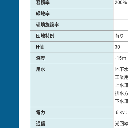
容積率
200％
緑地率
環境施設率
団地特例
有り
N値
30
深度
-15ｍ
用水
地下
工業
上水
排水
下水
電力
６Kv
通信
光回