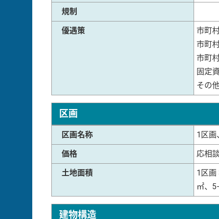
規制
優遇策
市町
市町
市町
固定
その
区画
区画名称
1区画
価格
応相
土地面積
1区画 
㎡、5-
建物構造