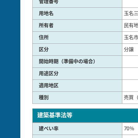
管理番号
用地名
玉名
所有者
民有
住所
玉名
区分
分譲
開始時期（準備中の場合）
用途区分
適用地区
種別
売買
建築基準法等
建ぺい率
70％