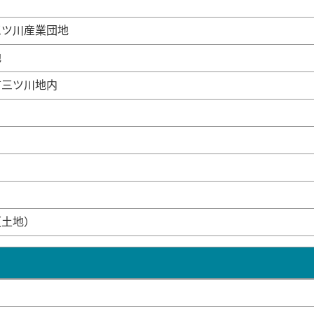
三ツ川産業団地
地
市三ツ川地内
（土地）