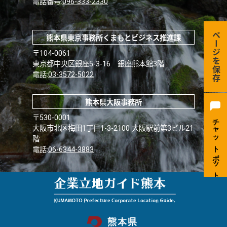
電話番号:
096-333-2330
ページを保存
熊本県東京事務所くまもとビジネス推進課
〒104-0061
東京都中央区銀座5-3-16 銀座熊本館3階
電話:
03-3572-5022
熊本県大阪事務所
〒530-0001
大阪市北区梅田1丁目1-3-2100 大阪駅前第3ビル21
階
電話:
06-6344-3883