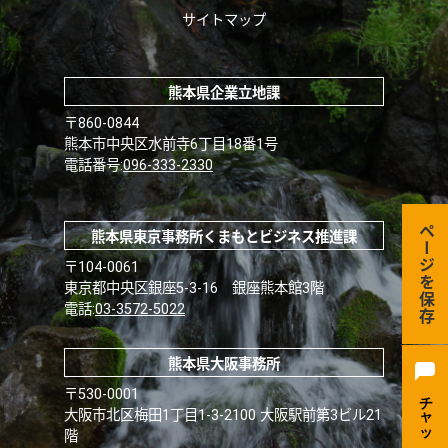
サイトマップ
熊本県企業立地課
〒860-0844
熊本市中央区水前寺6丁目18番1号
電話番号:
096-333-2330
ページを保存
熊本県東京事務所くまもとビジネス推進課
〒104-0061
東京都中央区銀座5-3-16 銀座熊本館3階
電話:
03-3572-5022
熊本県大阪事務所
〒530-0001
大阪市北区梅田1丁目1-3-2100 大阪駅前第3ビル21
階