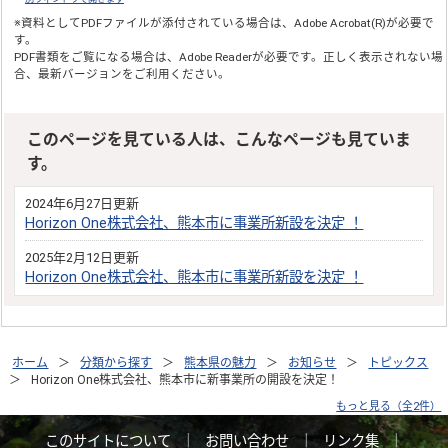
※資料としてPDFファイルが添付されている場合は、
Adobe Acrobat(R)
が必要で
す。
PDF書類をご覧になる場合は、
Adobe Reader
が必要です。正しく表示されない場
合、最新バージョンをご利用ください。
このページを見ている人は、こんなページも見ていま
す。
2024年6月27日更新
Horizon One株式会社、熊本市に事業所新設を決定 ！
2025年2月12日更新
Horizon One株式会社、熊本市に事業所新設を決定 ！
ホーム
分類から探す
熊本県の魅力
お知らせ
トピックス
Horizon One株式会社、熊本市に新事業所の開設を決定！
もっと見る（全2件）
このサイトについて
｜
お問い合わせ
｜
リンク集
｜