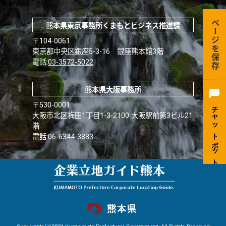
ページを保存
熊本県東京事務所くまもとビジネス推進課
〒104-0061
東京都中央区銀座5-3-16 銀座熊本館3階
電話:
03-3572-5022
熊本県大阪事務所
〒530-0001
大阪市北区梅田1丁目1-3-2100 大阪駅前第3ビル21
階
電話:
06-6344-3883