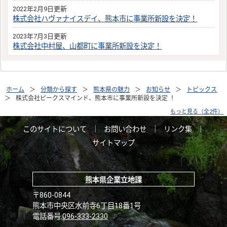
2022年2月9日更新
株式会社ハヴァナイスデイ、熊本市に事業所新設を決定！
2023年7月3日更新
株式会社中村屋、山都町に事業所新設を決定！
ホーム
分類から探す
熊本県の魅力
お知らせ
トピックス
株式会社ピークスマインド、熊本市に事業所新設を決定 ！
もっと見る（全2件）
このサイトについて
｜
お問い合わせ
｜
リンク集
｜
サイトマップ
熊本県企業立地課
〒860-0844
熊本市中央区水前寺6丁目18番1号
電話番号:
096-333-2330