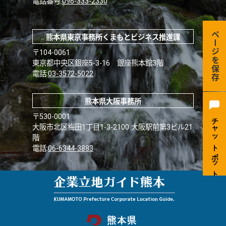
電話番号:
096-333-2330
ページを保存
熊本県東京事務所くまもとビジネス推進課
〒104-0061
東京都中央区銀座5-3-16 銀座熊本館3階
電話:
03-3572-5022
熊本県大阪事務所
〒530-0001
大阪市北区梅田1丁目1-3-2100 大阪駅前第3ビル21
階
電話:
06-6344-3883