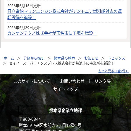
2026年6月15日更新
日立造船マリンエンジン株式会社がアンモニア燃料船対応の運
転設備を追設！
2026年6月29日更新
カンケンテクノ株式会社が玉名市に工場を増設！
ホーム
分類から探す
熊本県の魅力
お知らせ
トピックス
セイノースーパーエクスプレス株式会社が菊池市に事業所を新設！
もっと見る（全2件）
このサイトについて
｜
お問い合わせ
｜
リンク集
｜
サイトマップ
熊本県企業立地課
〒860-0844
熊本市中央区水前寺6丁目18番1号