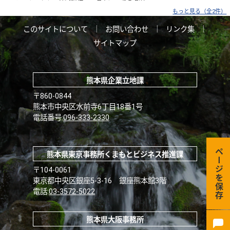
もっと見る（全2件）
このサイトについて
｜
お問い合わせ
｜
リンク集
｜
サイトマップ
熊本県企業立地課
〒860-0844
熊本市中央区水前寺6丁目18番1号
電話番号:
096-333-2330
ページを保存
熊本県東京事務所くまもとビジネス推進課
〒104-0061
東京都中央区銀座5-3-16 銀座熊本館3階
電話:
03-3572-5022
熊本県大阪事務所